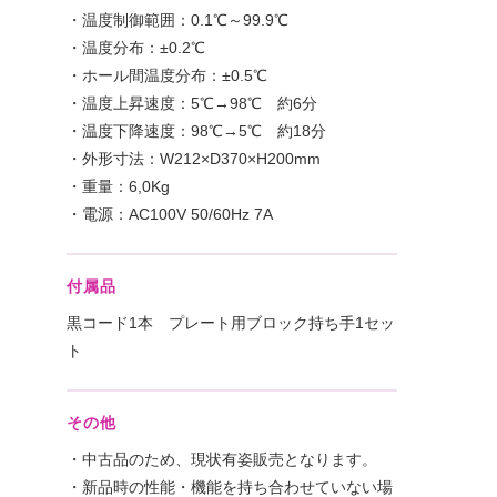
・温度制御範囲：0.1℃～99.9℃
・温度分布：±0.2℃
・ホール間温度分布：±0.5℃
・温度上昇速度：5℃→98℃ 約6分
・温度下降速度：98℃→5℃ 約18分
・外形寸法：W212×D370×H200mm
・重量：6,0Kg
・電源：AC100V 50/60Hz 7A
付属品
黒コード1本 プレート用ブロック持ち手1セッ
ト
その他
・中古品のため、現状有姿販売となります。
・新品時の性能・機能を持ち合わせていない場