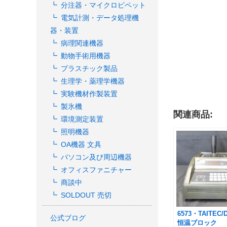
分注器・マイクロピペット
電気計測・データ処理機
器・装置
病理関連機器
動物手術用機器
プラスチック製品
生理学・薬理学機器
実験機材作製装置
製氷機
関連商品:
環境測定装置
照明機器
OA機器 文具
パソコン及び周辺機器
オフィスファニチャー
商談中
SOLDOUT 売切
6573・TAITEC/D
公式ブログ
恒温ブロック