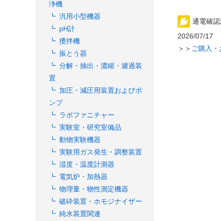
浄機
汎用小型機器
通電確認
pH計
2026/07/17
攪拌機
＞＞
ご購入・
振とう器
分解・抽出・濃縮・濾過装
置
加圧・減圧用装置およびポ
ンプ
ラボファニチャー
実験室・研究室備品
動物実験機器
実験用ガス発生・調整装置
湿度・温度計測器
電気炉・加熱器
物理量・物性測定機器
破砕装置・ホモジナイザー
純水装置関連