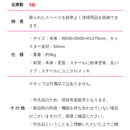
在庫数
3台
限られたスペースを効率よく清掃用品を収納でき
特 長
ます。
・サイズ：本体：W536×D505×H1375mm、キャ
スター直径：50mm
仕 様
・重量：約9kg
・材質：本体・受皿：スチールに粉体塗装、丸パ
イプ：スチールにユニクロメッキ
※モップは付属品ではありません。
・中古品のため、現状有姿販売となります。
そ の 他
・新品時の性能・機能を持ち合わせていない場合
がございますので、都度ご確認ください。
・中古品ということをご理解いただいた上でご購