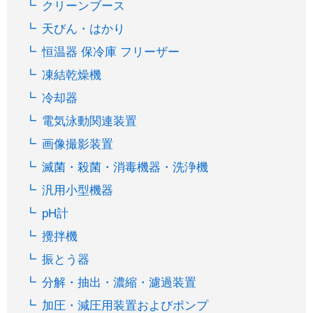
クリーンブース
天びん・はかり
恒温器 保冷庫 フリーザー
凍結乾燥機
冷却器
電気泳動関連装置
画像撮影装置
滅菌・殺菌・消毒機器・洗浄機
汎用小型機器
pH計
攪拌機
振とう器
分解・抽出・濃縮・濾過装置
加圧・減圧用装置およびポンプ