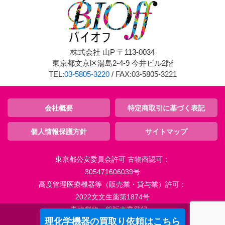
株式会社 山P 〒113-0034
東京都文京区湯島2-4-9 今井ビル2階
TEL:
03-5805-3220
/ FAX:03-5805-3221
会社概要
特定商取引に基づく表記
個人情報保護方針
サイトマップ
東京都公安委員会許可 古物商認可：
305471606039号
高度管理医療機器等（販売業・貸与業）許可：
2022文文生薬第1874号
毒物劇物一般販売業登録：
理化学機器の買取り依頼はこちら
2022文文生薬第1875号