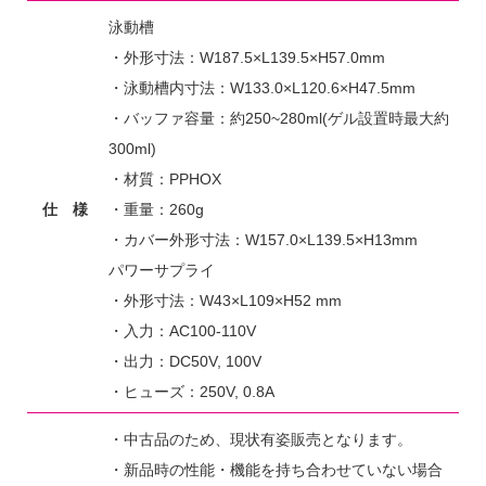
泳動槽
・外形寸法：W187.5×L139.5×H57.0mm
・泳動槽内寸法：W133.0×L120.6×H47.5mm
・バッファ容量：約250~280ml(ゲル設置時最大約
300ml)
・材質：PPHOX
仕 様
・重量：260g
・カバー外形寸法：W157.0×L139.5×H13mm
パワーサプライ
・外形寸法：W43×L109×H52 mm
・入力：AC100-110V
・出力：DC50V, 100V
・ヒューズ：250V, 0.8A
・中古品のため、現状有姿販売となります。
・新品時の性能・機能を持ち合わせていない場合