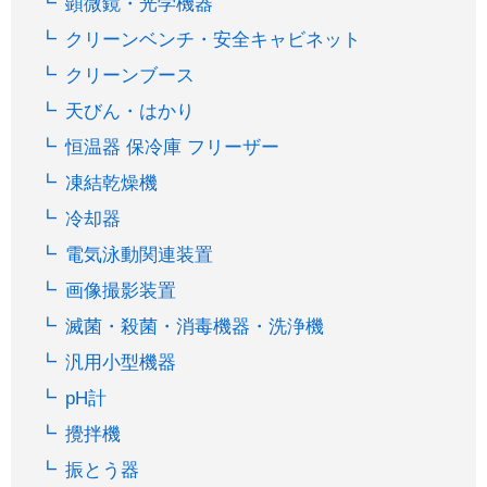
顕微鏡・光学機器
クリーンベンチ・安全キャビネット
クリーンブース
天びん・はかり
恒温器 保冷庫 フリーザー
凍結乾燥機
冷却器
電気泳動関連装置
画像撮影装置
滅菌・殺菌・消毒機器・洗浄機
汎用小型機器
pH計
攪拌機
振とう器