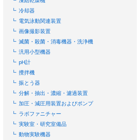
凍結乾燥機
冷却器
電気泳動関連装置
画像撮影装置
滅菌・殺菌・消毒機器・洗浄機
汎用小型機器
pH計
攪拌機
振とう器
分解・抽出・濃縮・濾過装置
加圧・減圧用装置およびポンプ
ラボファニチャー
実験室・研究室備品
動物実験機器