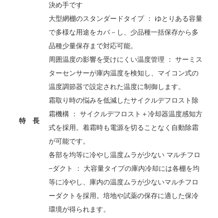
決め手です
大型網棚のスタンダードタイプ ： ゆとりある容量
で多様な用途をカバ－し、少品種一括保存から多
品種少量保存まで対応可能。
周囲温度の影響を受けにくい温度管理 ： サーミス
ターセンサーが庫内温度を検知し、マイコン式の
温度調節器で設定された温度に制御します。
霜取り時の悩みを低減したサイクルデフロスト除
霜機構 ： サイクルデフロスト＋冷却器温度感知方
特 長
式を採用。着霜時も電源を切ることなく自動除霜
が可能です。
各部を均等に冷やし温度ムラが少ない マルチフロ
−ダクト ： 大容量タイプの庫内冷却には各棚を均
等に冷やし、庫内の温度ムラが少ないマルチフロ
ーダクトを採用。培地や試薬の保存に適した保冷
環境が得られます。