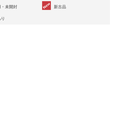
用・未開封
新古品
あり