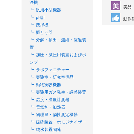
浄機
美品
汎用小型機器
pH計
動作
攪拌機
振とう器
分解・抽出・濃縮・濾過装
置
加圧・減圧用装置およびポ
ンプ
ラボファニチャー
実験室・研究室備品
動物実験機器
実験用ガス発生・調整装置
湿度・温度計測器
電気炉・加熱器
物理量・物性測定機器
破砕装置・ホモジナイザー
純水装置関連