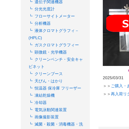
遺伝子関連機器
分光光度計
フローサイトメーター
分析機器
液体クロマトグラフィ－
(HPLC)
ガスクロマトグラフィー
顕微鏡・光学機器
クリーンベンチ・安全キャ
ビネット
クリーンブース
2025/03/31
天びん・はかり
＞＞
ご購入・
恒温器 保冷庫 フリーザー
＞＞
再入荷リ
凍結乾燥機
冷却器
電気泳動関連装置
画像撮影装置
滅菌・殺菌・消毒機器・洗