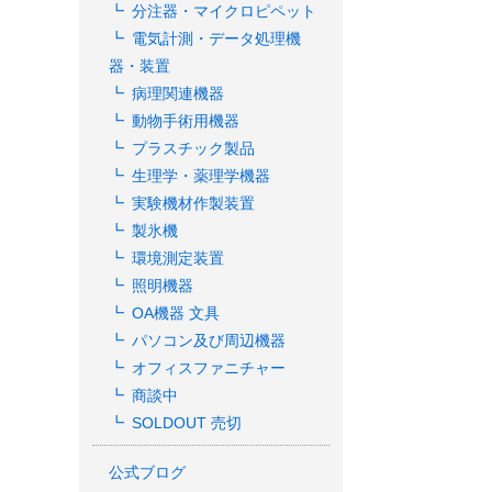
分注器・マイクロピペット
電気計測・データ処理機
器・装置
病理関連機器
動物手術用機器
プラスチック製品
生理学・薬理学機器
実験機材作製装置
製氷機
環境測定装置
照明機器
OA機器 文具
パソコン及び周辺機器
オフィスファニチャー
商談中
SOLDOUT 売切
公式ブログ