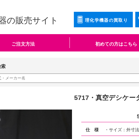
器の販売サイト
理化学機器の買取り
ご注文方法
初めての方はこちら
検索
5717・真空デシケー
仕 様
・サイズ：外寸法 W