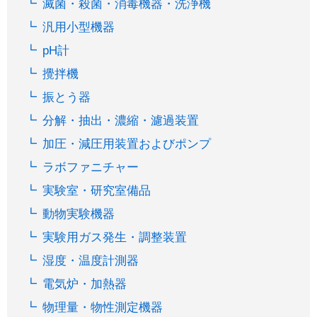
滅菌・殺菌・消毒機器・洗浄機
汎用小型機器
pH計
攪拌機
振とう器
分解・抽出・濃縮・濾過装置
加圧・減圧用装置およびポンプ
ラボファニチャー
実験室・研究室備品
動物実験機器
実験用ガス発生・調整装置
湿度・温度計測器
電気炉・加熱器
物理量・物性測定機器