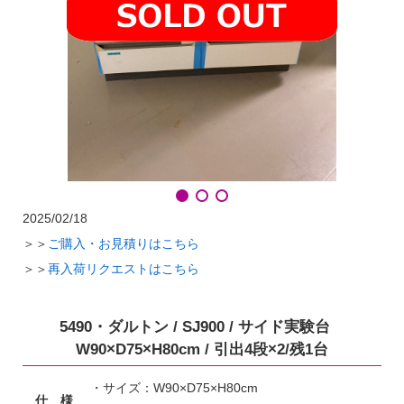
2025/02/18
＞＞
ご購入・お見積りはこちら
＞＞
再入荷リクエストはこちら
5490・ダルトン / SJ900 / サイド実験台
W90×D75×H80cm / 引出4段×2/残1台
・サイズ：W90×D75×H80cm
仕 様