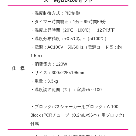
ス MyBL-100セット
・温度制御方式：PID制御
・タイマー時間範囲：1分～99時間59分
・温度上昇時間（20℃→100℃）：12分以下
・温度分布精度：±0.5℃以下（at100℃）
・電源：AC100V 50/60Hz（電源コード長：約
1.5m）
・消費電力：120W
仕 様
・サイズ：300×225×195mm
・重量：3.3kg
・温度調節範囲（℃）：室温+5～100
・ブロックバスシェーカー用ブロック：A-100
Block (PCRチューブ（0.2mL×96本）用ブロック)
付属