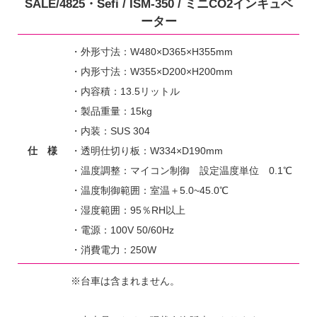
SALE/4825・Sefi / ISM-350 / ミニCO2インキュベ
ーター
・外形寸法：W480×D365×H355mm
・内形寸法：W355×D200×H200mm
・内容積：13.5リットル
・製品重量：15kg
・内装：SUS 304
仕 様
・透明仕切り板：W334×D190mm
・温度調整：マイコン制御 設定温度単位 0.1℃
・温度制御範囲：室温＋5.0~45.0℃
・湿度範囲：95％RH以上
・電源：100V 50/60Hz
・消費電力：250W
※台車は含まれません。