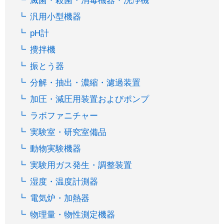
滅菌・殺菌・消毒機器・洗浄機
汎用小型機器
pH計
攪拌機
振とう器
分解・抽出・濃縮・濾過装置
加圧・減圧用装置およびポンプ
ラボファニチャー
実験室・研究室備品
動物実験機器
実験用ガス発生・調整装置
湿度・温度計測器
電気炉・加熱器
物理量・物性測定機器