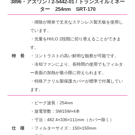
3896・アズワン / 2-5442-01 / トランスイルミネー
ター 254nm SRT-170
・掃除が簡単で丈夫なステンレス製天板を使用し
ています。
・光量をHI/LO 2段階に切り替えることができま
す。
特 長
・コントラストの高い鮮明な観察が可能です。
・冷却ファンにより、長時間の使用でもフィルタ
ー表面の加熱が最小限に抑えられます。
・特殊アクリル製保護カバーが標準で付属してい
ます。
・ピーク波長：254nm
・放電管数：SW15W×4本
・寸法：482.4×336×111mm（カバー除く）
仕 様
・フィルターサイズ：150×150mm