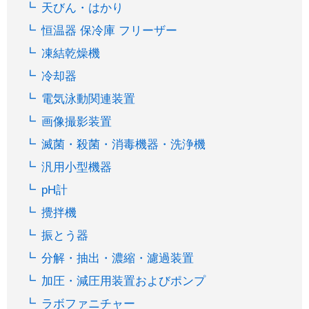
天びん・はかり
恒温器 保冷庫 フリーザー
凍結乾燥機
冷却器
電気泳動関連装置
画像撮影装置
滅菌・殺菌・消毒機器・洗浄機
汎用小型機器
pH計
攪拌機
振とう器
分解・抽出・濃縮・濾過装置
加圧・減圧用装置およびポンプ
ラボファニチャー