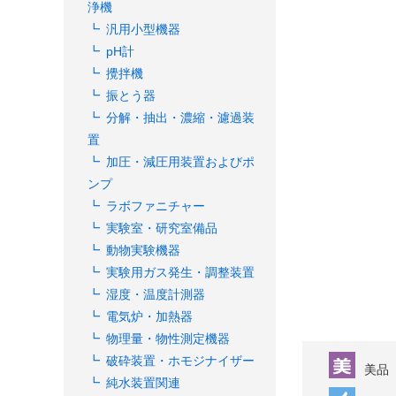
浄機
汎用小型機器
pH計
攪拌機
振とう器
分解・抽出・濃縮・濾過装
置
加圧・減圧用装置およびポ
ンプ
ラボファニチャー
実験室・研究室備品
動物実験機器
実験用ガス発生・調整装置
湿度・温度計測器
電気炉・加熱器
物理量・物性測定機器
破砕装置・ホモジナイザー
美品
純水装置関連