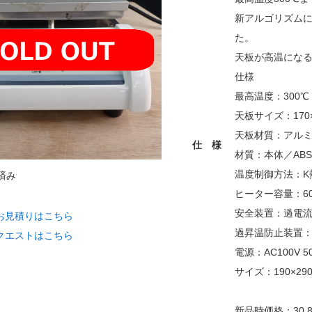
新アルゴリズムに
た。
天板が高温にな
仕様
最高温度：300℃
天板サイズ：170×
天板材質：アル
仕 様
材質：本体／AB
温度制御方法：K
済み
ヒーター容量：60
安全装置：過電
お見積りはこちら
過昇温防止装置
クエストはこちら
電源：AC100V 
サイズ：190×290
新品時価格：30,