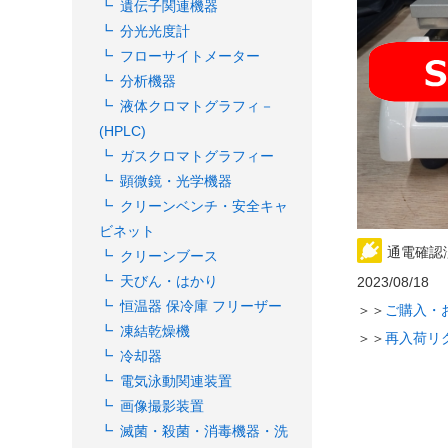
遺伝子関連機器
分光光度計
フローサイトメーター
分析機器
液体クロマトグラフィ－
(HPLC)
ガスクロマトグラフィー
顕微鏡・光学機器
クリーンベンチ・安全キャ
ビネット
通電確認
クリーンブース
天びん・はかり
2023/08/18
恒温器 保冷庫 フリーザー
＞＞
ご購入・
凍結乾燥機
＞＞
再入荷リ
冷却器
電気泳動関連装置
画像撮影装置
滅菌・殺菌・消毒機器・洗