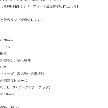
よるPID制御により、プレート温度制御が向上しまし
ると警告ランプが点灯します。
170mm
ミニウム
S樹脂
熱電対によるPID制御
0W
流ヒューズ、高温警告表示機能
：内部温度ヒューズ
50/60Hz（3Ｐアース付き プラグ）
×110mm
800円（税抜）