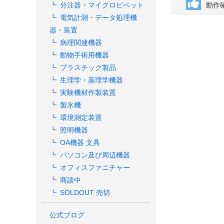
動作
分注器・マイクロピペット
電気計測・データ処理機
器・装置
病理関連機器
動物手術用機器
プラスチック製品
生理学・薬理学機器
実験機材作製装置
製氷機
環境測定装置
照明機器
OA機器 文具
パソコン及び周辺機器
オフィスファニチャー
商談中
SOLDOUT 売切
公式ブログ