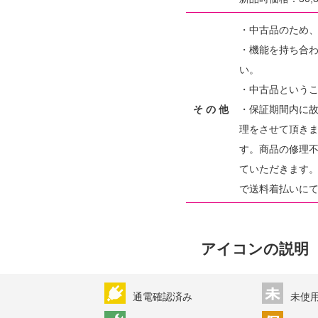
・中古品のため
・機能を持ち合
い。
・中古品という
そ の 他
・保証期間内に
理をさせて頂きま
す。商品の修理
ていただきます
で送料着払いに
アイコンの説明
通電確認済み
未使