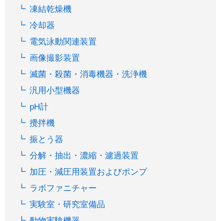
凍結乾燥機
冷却器
電気泳動関連装置
画像撮影装置
滅菌・殺菌・消毒機器・洗浄機
汎用小型機器
pH計
攪拌機
振とう器
分解・抽出・濃縮・濾過装置
加圧・減圧用装置およびポンプ
ラボファニチャー
実験室・研究室備品
動物実験機器