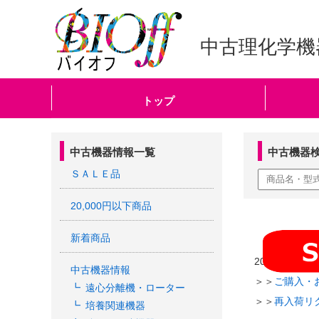
中古理化学機
トップ
中古機器情報一覧
中古機器
ＳＡＬＥ品
20,000円以下商品
新着商品
2023/02/24
中古機器情報
＞＞
ご購入・
遠心分離機・ローター
＞＞
再入荷リ
培養関連機器