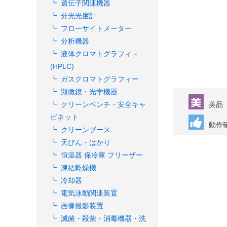
遺伝子関連機器
分光光度計
フローサイトメーター
分析機器
液体クロマトグラフィ－
(HPLC)
ガスクロマトグラフィー
顕微鏡・光学機器
美品
クリーンベンチ・安全キャ
ビネット
動作
クリーンブース
天びん・はかり
恒温器 保冷庫 フリーザー
凍結乾燥機
冷却器
電気泳動関連装置
画像撮影装置
滅菌・殺菌・消毒機器・洗