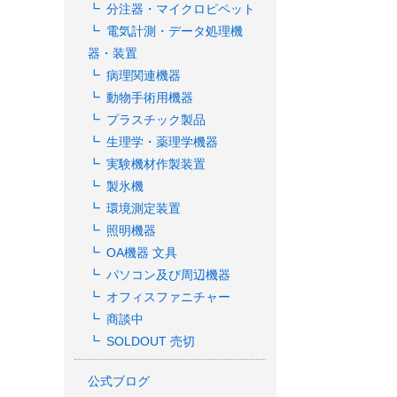
分注器・マイクロピペット
電気計測・データ処理機
器・装置
病理関連機器
動物手術用機器
プラスチック製品
生理学・薬理学機器
実験機材作製装置
製氷機
環境測定装置
照明機器
OA機器 文具
パソコン及び周辺機器
オフィスファニチャー
商談中
SOLDOUT 売切
公式ブログ