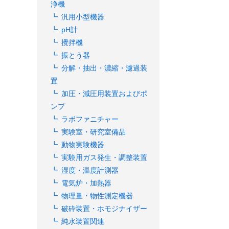
浄機
汎用小型機器
pH計
攪拌機
振とう器
分解・抽出・濃縮・濾過装
置
加圧・減圧用装置およびポ
ンプ
ラボファニチャー
実験室・研究室備品
動物実験機器
実験用ガス発生・調整装置
湿度・温度計測器
電気炉・加熱器
物理量・物性測定機器
破砕装置・ホモジナイザー
純水装置関連