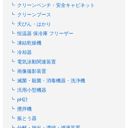
クリーンベンチ・安全キャビネット
クリーンブース
天びん・はかり
恒温器 保冷庫 フリーザー
凍結乾燥機
冷却器
電気泳動関連装置
画像撮影装置
滅菌・殺菌・消毒機器・洗浄機
汎用小型機器
pH計
攪拌機
振とう器
分解・抽出・濃縮・濾過装置