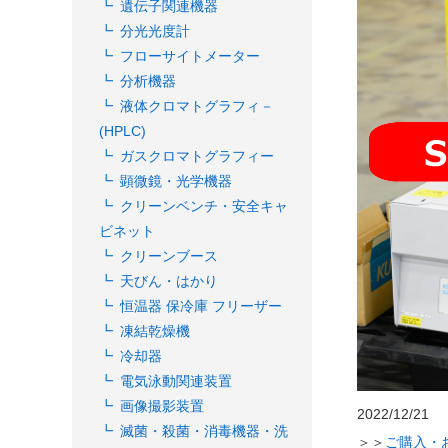
遺伝子関連機器
分光光度計
フローサイトメーター
分析機器
液体クロマトグラフィ－
(HPLC)
ガスクロマトグラフィー
顕微鏡・光学機器
クリーンベンチ・安全キャ
ビネット
クリーンブース
天びん・はかり
恒温器 保冷庫 フリーザー
凍結乾燥機
冷却器
電気泳動関連装置
画像撮影装置
2022/12/21
滅菌・殺菌・消毒機器・洗
＞＞
ご購入・