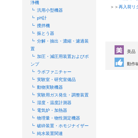
浄機
＞＞
再入荷リ
汎用小型機器
pH計
攪拌機
振とう器
分解・抽出・濃縮・濾過装
置
美品
加圧・減圧用装置およびポ
動作
ンプ
ラボファニチャー
実験室・研究室備品
動物実験機器
実験用ガス発生・調整装置
湿度・温度計測器
電気炉・加熱器
物理量・物性測定機器
破砕装置・ホモジナイザー
純水装置関連