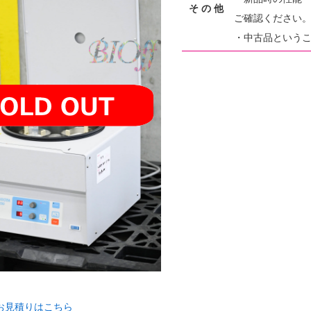
そ の 他
ご確認ください
・中古品という
お見積りはこちら