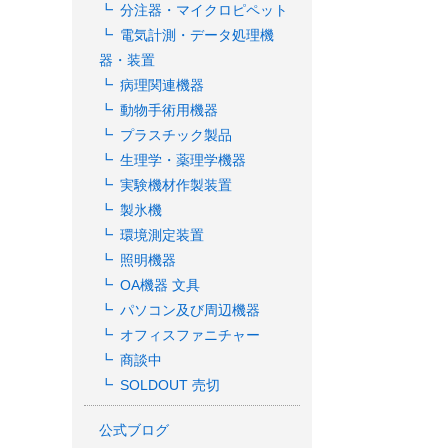
分注器・マイクロピペット
電気計測・データ処理機
器・装置
病理関連機器
動物手術用機器
プラスチック製品
生理学・薬理学機器
実験機材作製装置
製氷機
環境測定装置
照明機器
OA機器 文具
パソコン及び周辺機器
オフィスファニチャー
商談中
SOLDOUT 売切
公式ブログ