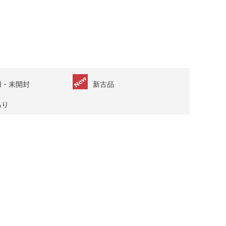
用・未開封
新古品
あり