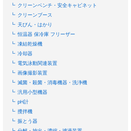
クリーンベンチ・安全キャビネット
クリーンブース
天びん・はかり
恒温器 保冷庫 フリーザー
凍結乾燥機
冷却器
電気泳動関連装置
画像撮影装置
滅菌・殺菌・消毒機器・洗浄機
汎用小型機器
pH計
攪拌機
振とう器
分解・抽出・濃縮・濾過装置