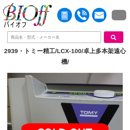
中古機器検索
2939・トミー精工/LCX-100/卓上多本架遠心
機/