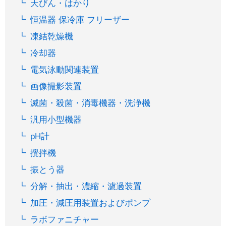
天びん・はかり
恒温器 保冷庫 フリーザー
凍結乾燥機
冷却器
電気泳動関連装置
画像撮影装置
滅菌・殺菌・消毒機器・洗浄機
汎用小型機器
pH計
攪拌機
振とう器
分解・抽出・濃縮・濾過装置
加圧・減圧用装置およびポンプ
ラボファニチャー