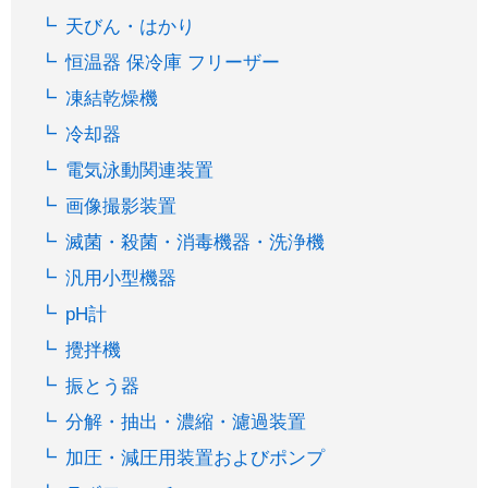
天びん・はかり
恒温器 保冷庫 フリーザー
凍結乾燥機
冷却器
電気泳動関連装置
画像撮影装置
滅菌・殺菌・消毒機器・洗浄機
汎用小型機器
pH計
攪拌機
振とう器
分解・抽出・濃縮・濾過装置
加圧・減圧用装置およびポンプ