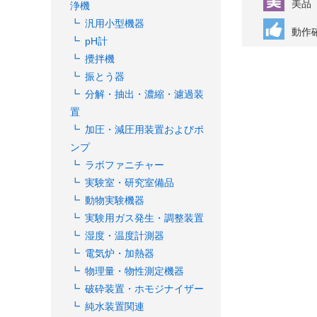
美品
浄機
汎用小型機器
動作
pH計
攪拌機
振とう器
分解・抽出・濃縮・濾過装
置
加圧・減圧用装置およびポ
ンプ
ラボファニチャー
実験室・研究室備品
動物実験機器
実験用ガス発生・調整装置
湿度・温度計測器
電気炉・加熱器
物理量・物性測定機器
破砕装置・ホモジナイザー
純水装置関連