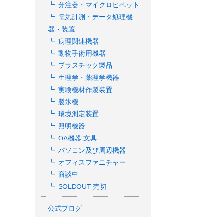
分注器・マイクロピペット
電気計測・データ処理機
器・装置
病理関連機器
動物手術用機器
プラスチック製品
生理学・薬理学機器
実験機材作製装置
製氷機
環境測定装置
照明機器
OA機器 文具
パソコン及び周辺機器
オフィスファニチャー
商談中
SOLDOUT 売切
公式ブログ