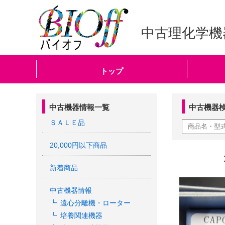
中古理化学機
トップ
中古機器情報一覧
中古機器
ＳＡＬＥ品
20,000円以下商品
新着商品
中古機器情報
遠心分離機・ローター
培養関連機器