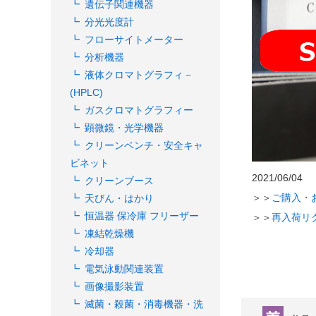
遺伝子関連機器
分光光度計
フローサイトメーター
分析機器
液体クロマトグラフィ－
(HPLC)
ガスクロマトグラフィー
顕微鏡・光学機器
クリーンベンチ・安全キャ
ビネット
2021/06/04
クリーンブース
＞＞
ご購入・
天びん・はかり
恒温器 保冷庫 フリーザー
＞＞
再入荷リ
凍結乾燥機
冷却器
電気泳動関連装置
画像撮影装置
滅菌・殺菌・消毒機器・洗