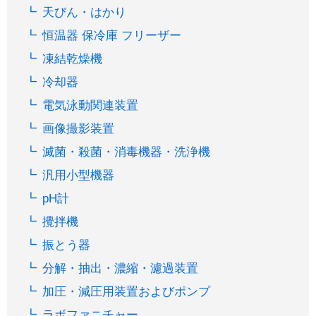
天びん・はかり
恒温器 保冷庫 フリーザー
凍結乾燥機
冷却器
電気泳動関連装置
画像撮影装置
滅菌・殺菌・消毒機器・洗浄機
汎用小型機器
pH計
攪拌機
振とう器
分解・抽出・濃縮・濾過装置
加圧・減圧用装置およびポンプ
ラボファニチャー