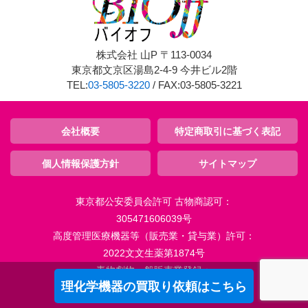
株式会社 山P 〒113-0034
東京都文京区湯島2-4-9 今井ビル2階
TEL:
03-5805-3220
/ FAX:03-5805-3221
会社概要
特定商取引に基づく表記
個人情報保護方針
サイトマップ
東京都公安委員会許可 古物商認可：
305471606039号
高度管理医療機器等（販売業・貸与業）許可：
2022文文生薬第1874号
毒物劇物一般販売業登録：
理化学機器の買取り依頼はこちら
2022文文生薬第1875号