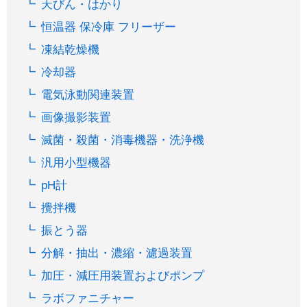
天びん・はかり
恒温器 保冷庫 フリーザー
凍結乾燥機
冷却器
電気泳動関連装置
画像撮影装置
滅菌・殺菌・消毒機器・洗浄機
汎用小型機器
pH計
攪拌機
振とう器
分解・抽出・濃縮・濾過装置
加圧・減圧用装置およびポンプ
ラボファニチャー