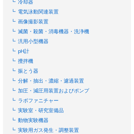
冷却器
電気泳動関連装置
画像撮影装置
滅菌・殺菌・消毒機器・洗浄機
汎用小型機器
pH計
攪拌機
振とう器
分解・抽出・濃縮・濾過装置
加圧・減圧用装置およびポンプ
ラボファニチャー
実験室・研究室備品
動物実験機器
実験用ガス発生・調整装置