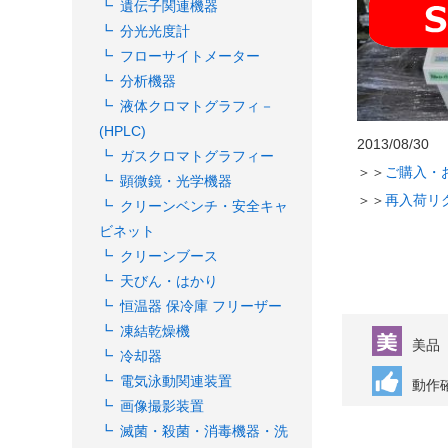
遺伝子関連機器
分光光度計
フローサイトメーター
分析機器
液体クロマトグラフィ－
(HPLC)
2013/08/30
ガスクロマトグラフィー
＞＞
ご購入・
顕微鏡・光学機器
＞＞
再入荷リ
クリーンベンチ・安全キャ
ビネット
クリーンブース
天びん・はかり
恒温器 保冷庫 フリーザー
凍結乾燥機
美品
冷却器
電気泳動関連装置
動作
画像撮影装置
滅菌・殺菌・消毒機器・洗