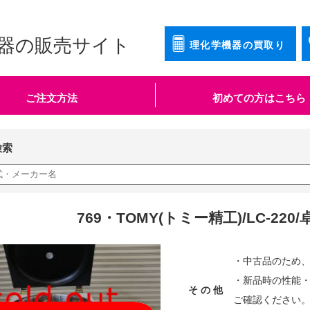
器の販売サイト
理化学機器の買取り
ご注文方法
初めての方はこちら
検索
769・TOMY(トミー精工)/LC-22
・中古品のため
・新品時の性能
そ の 他
ご確認ください