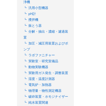
浄機
汎用小型機器
pH計
攪拌機
振とう器
分解・抽出・濃縮・濾過装
置
加圧・減圧用装置およびポ
ンプ
ラボファニチャー
実験室・研究室備品
動物実験機器
実験用ガス発生・調整装置
湿度・温度計測器
電気炉・加熱器
物理量・物性測定機器
破砕装置・ホモジナイザー
純水装置関連