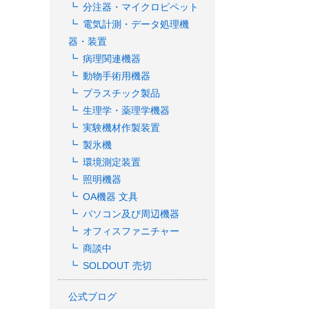
分注器・マイクロピペット
電気計測・データ処理機
器・装置
病理関連機器
動物手術用機器
プラスチック製品
生理学・薬理学機器
実験機材作製装置
製氷機
環境測定装置
照明機器
OA機器 文具
パソコン及び周辺機器
オフィスファニチャー
商談中
SOLDOUT 売切
公式ブログ