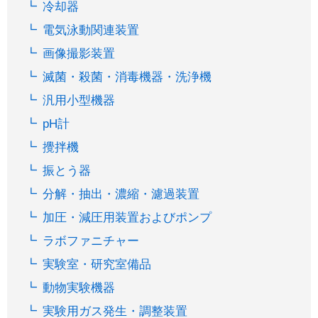
冷却器
電気泳動関連装置
画像撮影装置
滅菌・殺菌・消毒機器・洗浄機
汎用小型機器
pH計
攪拌機
振とう器
分解・抽出・濃縮・濾過装置
加圧・減圧用装置およびポンプ
ラボファニチャー
実験室・研究室備品
動物実験機器
実験用ガス発生・調整装置