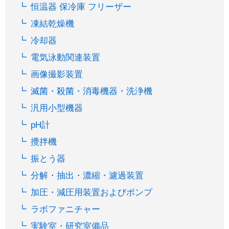
恒温器 保冷庫 フリーザー
凍結乾燥機
冷却器
電気泳動関連装置
画像撮影装置
滅菌・殺菌・消毒機器・洗浄機
汎用小型機器
pH計
攪拌機
振とう器
分解・抽出・濃縮・濾過装置
加圧・減圧用装置およびポンプ
ラボファニチャー
実験室・研究室備品